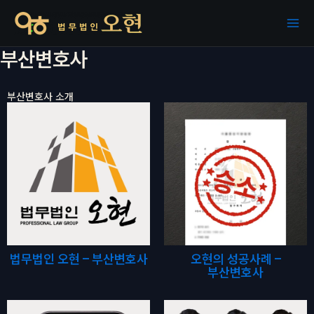
콘텐츠로
건너뛰기
부산변호사
부산변호사 소개
법무법인 오현 – 부산변호사
오현의 성공사례 –
부산변호사